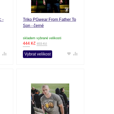
 -
Triko PGwear From Father To
Son - černé
skladem vybrané velikosti
444
Kč
493 Kč
Vybrat velikost