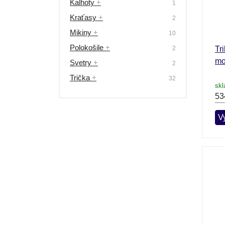
Kalhoty
+
1
Kraťasy
+
2
Mikiny
+
10
Polokošile
+
2
Tr
mo
Svetry
+
2
Trička
+
32
skl
53
Vy