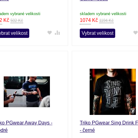
adem vybrané velikosti
skladem vybrané velikosti
2
Kč
1074
Kč
502 Kč
1194 Kč
brat velikost
Vybrat velikost
iko PGwear Away Days -
Triko PGwear Sing Drink F
dré
- černé