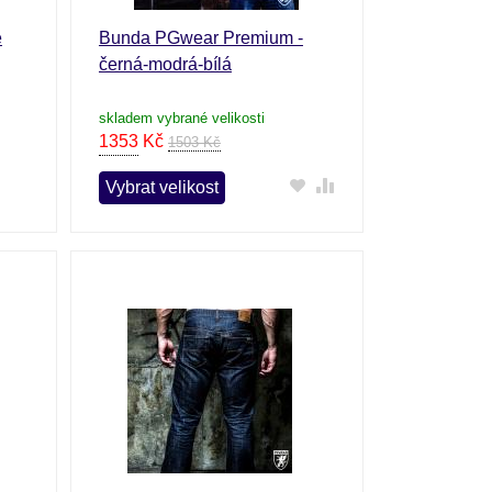
é
Bunda PGwear Premium -
černá-modrá-bílá
skladem vybrané velikosti
1353
Kč
1503 Kč
Vybrat velikost