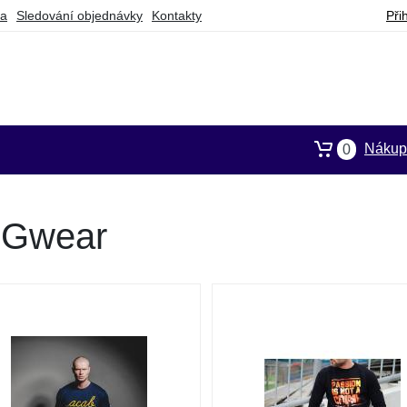
ba
Sledování objednávky
Kontakty
Při
Nákupn
0
PGwear