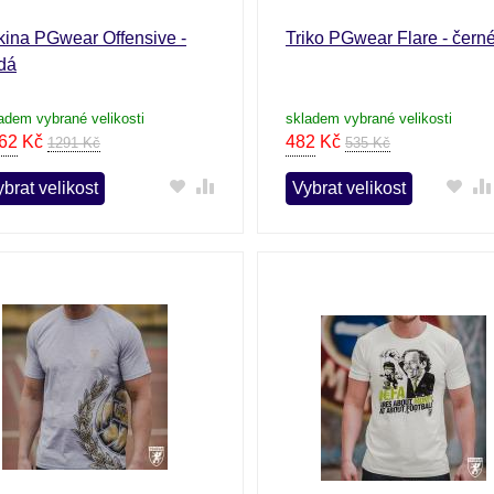
kina PGwear Offensive -
Triko PGwear Flare - čern
dá
adem vybrané velikosti
skladem vybrané velikosti
62
Kč
482
Kč
1291 Kč
535 Kč
brat velikost
Vybrat velikost