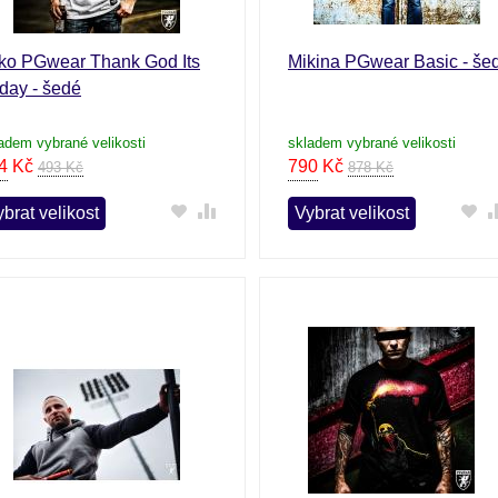
iko PGwear Thank God Its
Mikina PGwear Basic - še
iday - šedé
adem vybrané velikosti
skladem vybrané velikosti
4
Kč
790
Kč
493 Kč
878 Kč
brat velikost
Vybrat velikost