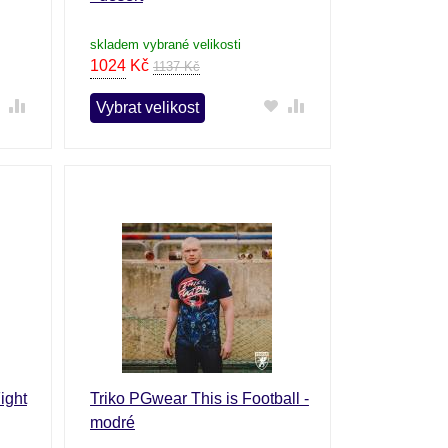
skladem vybrané velikosti
1024
Kč
1137 Kč
Vybrat velikost
ight
Triko PGwear This is Football -
modré