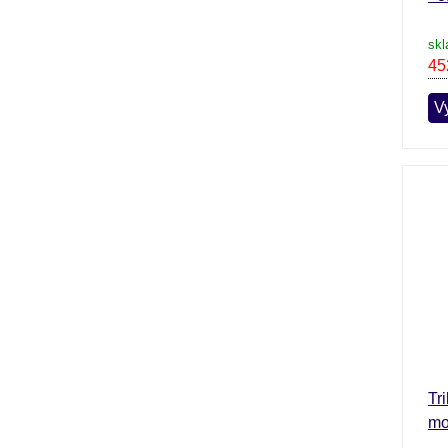
skl
45
Vy
Tr
mo