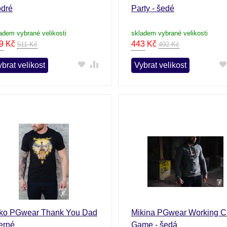
dré
Party - šedé
adem vybrané velikosti
skladem vybrané velikosti
9
Kč
443
Kč
511 Kč
492 Kč
brat velikost
Vybrat velikost
iko PGwear Thank You Dad
Mikina PGwear Working C
černé
Game - šedá