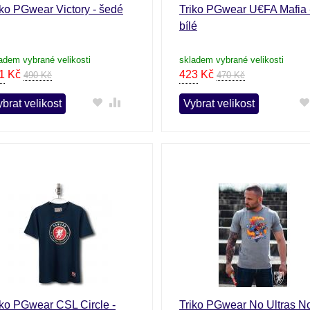
iko PGwear Victory - šedé
Triko PGwear U€FA Mafia 
bílé
adem vybrané velikosti
skladem vybrané velikosti
1
Kč
423
Kč
490 Kč
470 Kč
brat velikost
Vybrat velikost
iko PGwear CSL Circle -
Triko PGwear No Ultras N