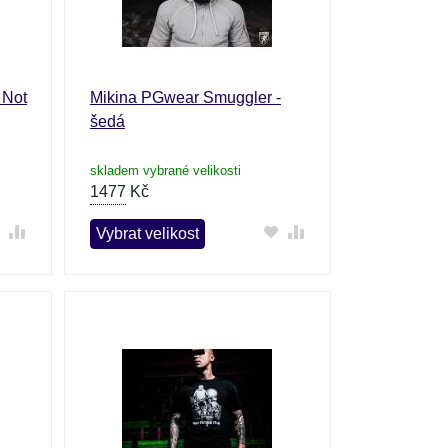
 Not
Mikina PGwear Smuggler -
šedá
skladem vybrané velikosti
1477
Kč
Vybrat velikost