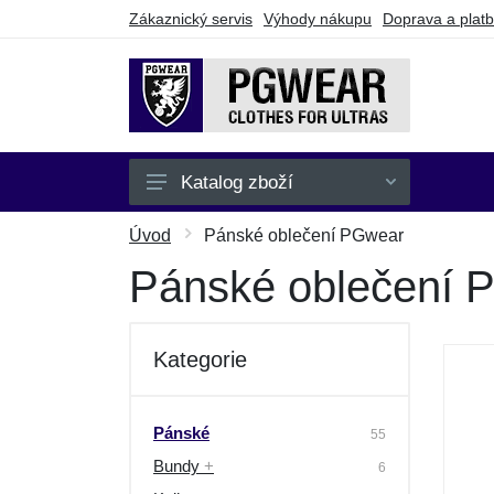
Zákaznický servis
Výhody nákupu
Doprava a plat
Katalog zboží
Pánské
Úvod
Pánské oblečení PGwear
Dámské
Pánské oblečení 
Dětské
Doplňky
Kategorie
Batohy a tašky
Dárkové poukazy
Pánské
55
Bundy
+
Výprodej
6