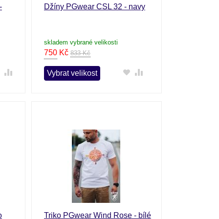
-
Džíny PGwear CSL 32 - navy
skladem vybrané velikosti
750
Kč
833 Kč
Vybrat velikost
o
Triko PGwear Wind Rose - bílé