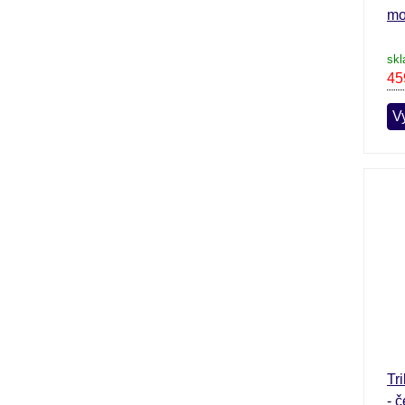
mo
skl
45
Vy
Tr
- 