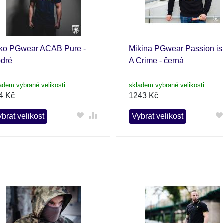
iko PGwear ACAB Pure -
Mikina PGwear Passion is
dré
A Crime - černá
adem vybrané velikosti
skladem vybrané velikosti
4
Kč
1243
Kč
brat velikost
Vybrat velikost