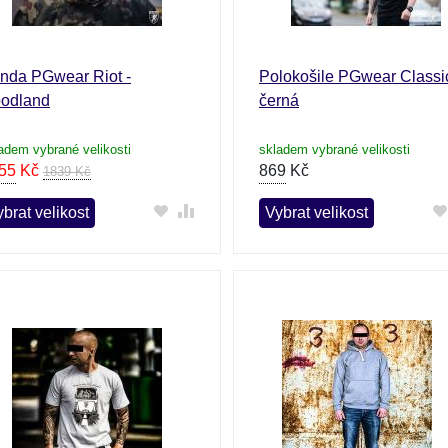
nda PGwear Riot -
Polokošile PGwear Classic
odland
černá
adem vybrané velikosti
skladem vybrané velikosti
55
Kč
869
Kč
1839 Kč
brat velikost
Vybrat velikost