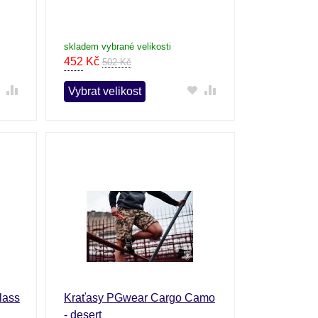
skladem vybrané velikosti
452
Kč
502 Kč
Vybrat velikost
lass
Kraťasy PGwear Cargo Camo
- desert