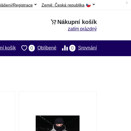
hlášení/Registrace
Země:
Česká republika
Nákupní košík
zatím prázdný
í košík
Oblíbené
Srovnání
0
0