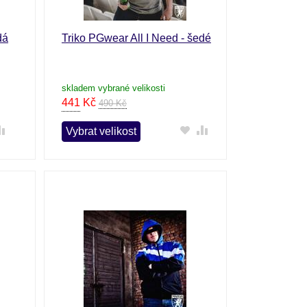
dá
Triko PGwear All I Need - šedé
skladem vybrané velikosti
441
Kč
490 Kč
Vybrat velikost