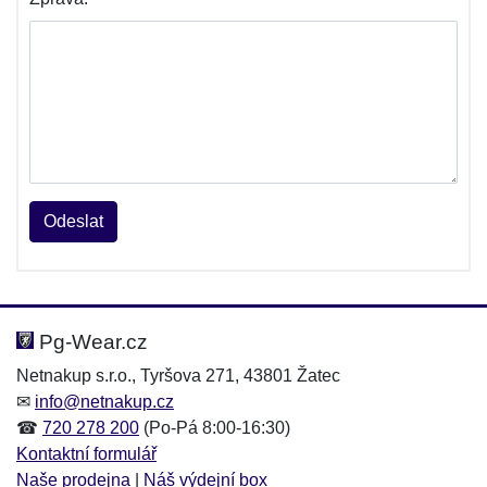
Odeslat
Pg-Wear.cz
Netnakup s.r.o., Tyršova 271, 43801 Žatec
✉
info@netnakup.cz
☎
720 278 200
(Po-Pá 8:00-16:30)
Kontaktní formulář
Naše prodejna
|
Náš výdejní box