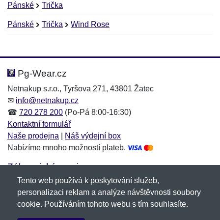
Pánské
Trička
Pánské
Trička
Wind Rose
Nová recenze
Nový dotaz
Hodnocení:
Jméno:
*
*
Pg-Wear.cz
Netnakup s.r.o., Tyršova 271, 43801 Žatec
✉
info@netnakup.cz
Jméno:
E-mail:
*
*
☎
720 278 200
(Po-Pá 8:00-16:30)
Kontaktní formulář
Naše prodejna
|
Náš výdejní box
Nabízíme mnoho možností plateb.
E-mail:
*
Zpráva
*
Zákaznický servis
Tento web používá k poskytování služeb,
Novinky emailem
personalizaci reklam a analýze návštěvnosti soubory
cookie. Používáním tohoto webu s tím souhlasíte.
Zpráva
*