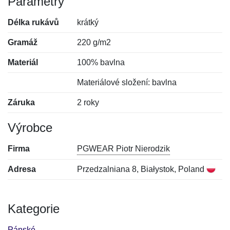
Parametry
Délka rukávů
krátký
Gramáž
220 g/m2
Materiál
100% bavlna
Materiálové složení: bavlna
Záruka
2 roky
Výrobce
Firma
PGWEAR Piotr Nierodzik
Adresa
Przedzalniana 8, Białystok, Poland
Kategorie
Pánské