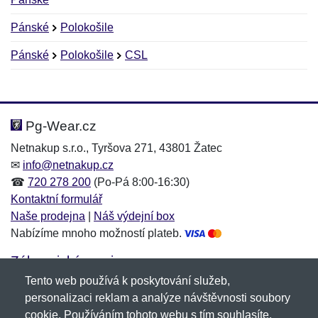
Pánské
Polokošile
Pánské
Polokošile
CSL
Nová recenze
Nový dotaz
Hodnocení:
Jméno:
*
*
Pg-Wear.cz
Netnakup s.r.o., Tyršova 271, 43801 Žatec
✉
info@netnakup.cz
Jméno:
E-mail:
*
*
☎
720 278 200
(Po-Pá 8:00-16:30)
Kontaktní formulář
Naše prodejna
|
Náš výdejní box
Nabízíme mnoho možností plateb.
E-mail:
*
Zpráva
*
Zákaznický servis
Tento web používá k poskytování služeb,
Novinky emailem
personalizaci reklam a analýze návštěvnosti soubory
cookie. Používáním tohoto webu s tím souhlasíte.
Zpráva
*