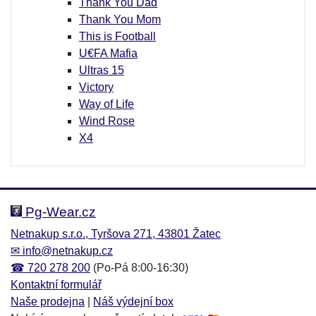
Thank You Dad
Thank You Mom
This is Football
U€FA Mafia
Ultras 15
Victory
Way of Life
Wind Rose
X4
Pg-Wear.cz
Netnakup s.r.o., Tyršova 271, 43801 Žatec
✉
info@netnakup.cz
☎
720 278 200
(Po-Pá 8:00-16:30)
Kontaktní formulář
Naše prodejna
|
Náš výdejní box