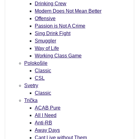
Drinking Crew
Modern Does Not Mean Better
Offensive
Passion is Not A Crime
Sing Drink Fight
Smuggler
Way of Life
Working Class Game
Polokošile
Classic
CSL
Svetry
Classic
Trička
ACAB Pure
All I Need
Anti-RB
Away Days
Cant Live without Them