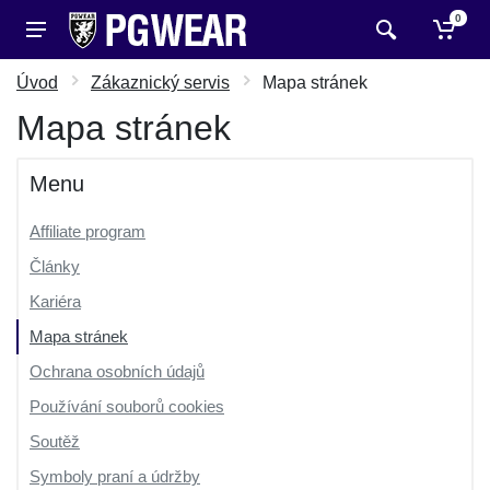
0
Úvod
Zákaznický servis
Mapa stránek
Mapa stránek
Menu
Affiliate program
Články
Kariéra
Mapa stránek
Ochrana osobních údajů
Používání souborů cookies
Soutěž
Symboly praní a údržby