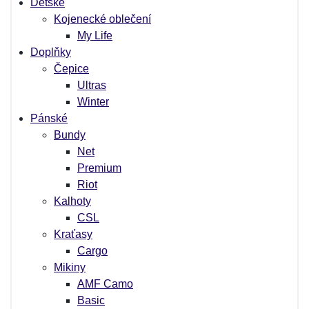
Dětské
Kojenecké oblečení
My Life
Doplňky
Čepice
Ultras
Winter
Pánské
Bundy
Net
Premium
Riot
Kalhoty
CSL
Kraťasy
Cargo
Mikiny
AMF Camo
Basic