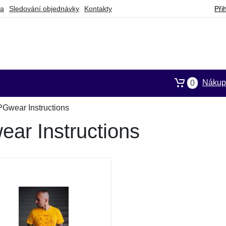
ba
Sledování objednávky
Kontakty
Při
Nákupn
0
PGwear Instructions
ear Instructions