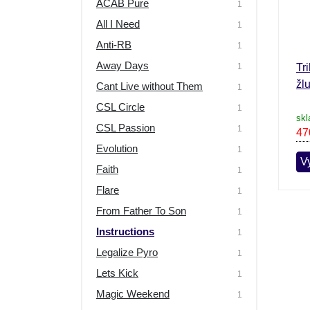
ACAB Pure
1
All I Need
1
Anti-RB
1
Away Days
1
Tr
žl
Cant Live without Them
1
CSL Circle
1
skl
CSL Passion
1
47
Evolution
1
Vy
Faith
1
Flare
1
From Father To Son
1
Instructions
1
Legalize Pyro
1
Lets Kick
1
Magic Weekend
1