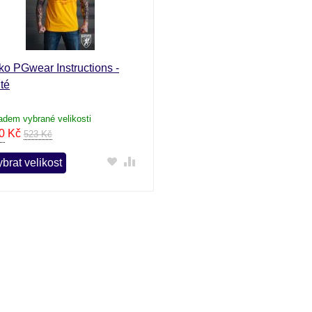
iko PGwear Instructions -
uté
adem vybrané velikosti
0
Kč
523 Kč
brat velikost