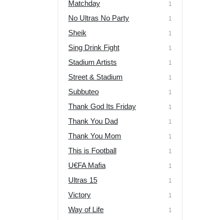
Matchday
1
No Ultras No Party
1
Sheik
1
Sing Drink Fight
1
Stadium Artists
1
Street & Stadium
1
Subbuteo
1
Thank God Its Friday
1
Thank You Dad
1
Thank You Mom
1
This is Football
1
U€FA Mafia
1
Ultras 15
1
Victory
1
Way of Life
1