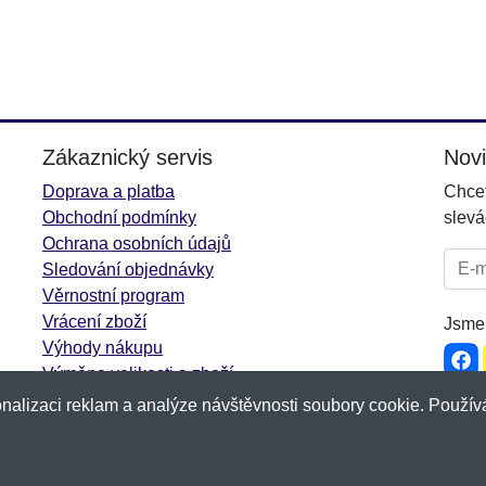
Zákaznický servis
Nov
Doprava a platba
Chcet
Obchodní podmínky
slevá
Ochrana osobních údajů
E-mai
Sledování objednávky
Věrnostní program
Vrácení zboží
Jsme 
Výhody nákupu
Výměna velikosti a zboží
Více informací...
nalizaci reklam a analýze návštěvnosti soubory cookie. Používá
p.cz
&
NetIQ
. Všechna práva vyhrazena.