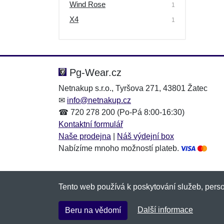
Wind Rose
1
X4
1
Pg-Wear.cz
Netnakup s.r.o., Tyršova 271, 43801 Žatec
✉
info@netnakup.cz
☎ 720 278 200 (Po-Pá 8:00-16:30)
Kontaktní formulář
Naše prodejna
|
Náš výdejní box
Nabízíme mnoho možností plateb.
Tento web používá k poskytování služeb, perso
Další informace
Beru na vědomí
Copyright © 2007-2026 (19 let s vámi)
Netnaku