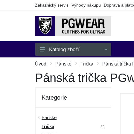
Zákaznický servis
Výhody nákupu
Doprava a plat
Katalog zboží
Pánské
Úvod
Pánské
Trička
Pánská trička 
Dámské
Pánská trička PGw
Dětské
Doplňky
Kategorie
Batohy a tašky
Dárkové poukazy
Pánské
Trička
Výprodej
32