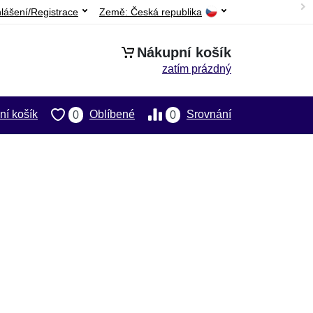
hlášení/Registrace
Země:
Česká republika
Nákupní košík
zatím prázdný
í košík
Oblíbené
Srovnání
0
0