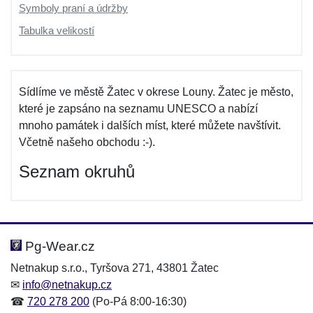
Symboly praní a údržby
Tabulka velikostí
Sídlíme ve městě Žatec v okrese Louny. Žatec je město,
které je zapsáno na seznamu UNESCO a nabízí
mnoho památek i dalších míst, které můžete navštívit.
Včetně našeho obchodu :-).
Seznam okruhů
Pg-Wear.cz
Netnakup s.r.o., Tyršova 271, 43801 Žatec
✉
info@netnakup.cz
☎
720 278 200
(Po-Pá 8:00-16:30)