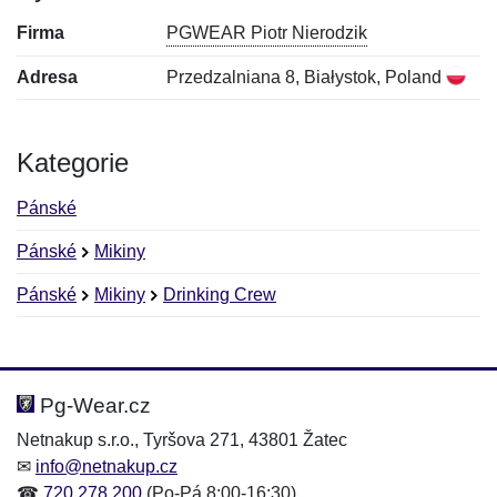
Firma
PGWEAR Piotr Nierodzik
Adresa
Przedzalniana 8, Białystok, Poland
Kategorie
Pánské
Pánské
Mikiny
Pánské
Mikiny
Drinking Crew
Nová recenze
Nový dotaz
Hodnocení:
Jméno:
*
*
Pg-Wear.cz
Netnakup s.r.o., Tyršova 271, 43801 Žatec
✉
info@netnakup.cz
Jméno:
E-mail:
*
*
☎
720 278 200
(Po-Pá 8:00-16:30)