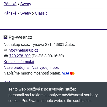
Pánské
Svetry
Pánské
Svetry
Classic
Nová recenze
Nový dotaz
Hodnocení:
Jméno:
*
*
Pg-Wear.cz
Netnakup s.r.o., Tyršova 271, 43801 Žatec
✉
info@netnakup.cz
Jméno:
E-mail:
*
*
☎
720 278 200
(Po-Pá 8:00-16:30)
Kontaktní formulář
Naše prodejna
|
Náš výdejní box
Nabízíme mnoho možností plateb.
E-mail:
*
Zpráva
*
Zákaznický servis
Tento web používá k poskytování služeb,
Novinky emailem
personalizaci reklam a analýze návštěvnosti soubory
cookie. Používáním tohoto webu s tím souhlasíte.
Zpráva
*