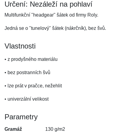
Určení: Nezáleží na pohlaví
Multifunkční "headgear" šátek od firmy Roly.
Jedná se o "tunelový" šátek (nákrčník), bez švů.
Vlastnosti
• z prodyšného materiálu
• bez postranních švů
• lze prát v pračce, nežehlit
• univerzální velikost
Parametry
Gramáž
130 g/m2