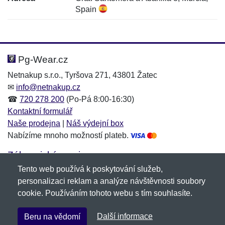
Spain
Nová recenze
Nový dotaz
Hodnocení:
Jméno:
*
*
Pg-Wear.cz
Netnakup s.r.o., Tyršova 271, 43801 Žatec
✉
info@netnakup.cz
Jméno:
E-mail:
*
*
☎
720 278 200
(Po-Pá 8:00-16:30)
Kontaktní formulář
Naše prodejna
|
Náš výdejní box
Nabízíme mnoho možností plateb.
E-mail:
*
Zpráva
*
Zákaznický servis
Tento web používá k poskytování služeb,
Novinky emailem
personalizaci reklam a analýze návštěvnosti soubory
cookie. Používáním tohoto webu s tím souhlasíte.
Zpráva
*
Copyright © 2007-2026 (19 let s vámi)
Netnakup.cz
&
Další informace
Beru na vědomí