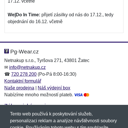
17.12. včetně
We|Do In Time:
přijetí zásilky od nás do 17.12., tedy
objednání do 16.12. včetně
Pg-Wear.cz
Netnakup s.r.o., Tyršova 271, 43801 Žatec
✉
info@netnakup.cz
☎
720 278 200
(Po-Pá 8:00-16:30)
Kontaktní formulář
Naše prodejna
|
Náš výdejní box
Nabízíme mnoho možností plateb.
Zákaznický servis
Tento web používá k poskytování služeb,
Novinky emailem
personalizaci reklam a analýze návštěvnosti soubory
cookie. Používáním tohoto webu s tím souhlasíte.