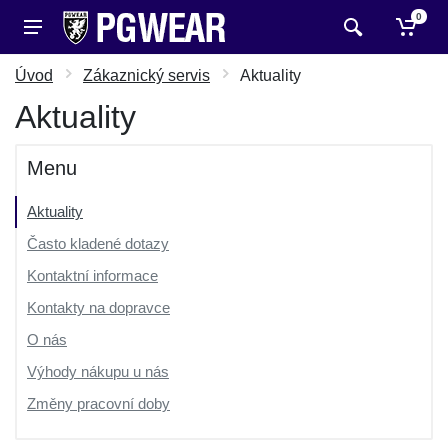
0
Úvod
Zákaznický servis
Aktuality
Aktuality
Menu
Aktuality
Často kladené dotazy
Kontaktní informace
Kontakty na dopravce
O nás
Výhody nákupu u nás
Změny pracovní doby