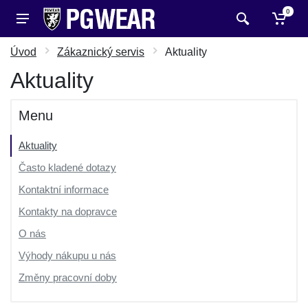
0
Úvod
Zákaznický servis
Aktuality
Aktuality
Menu
Aktuality
Často kladené dotazy
Kontaktní informace
Kontakty na dopravce
O nás
Výhody nákupu u nás
Změny pracovní doby